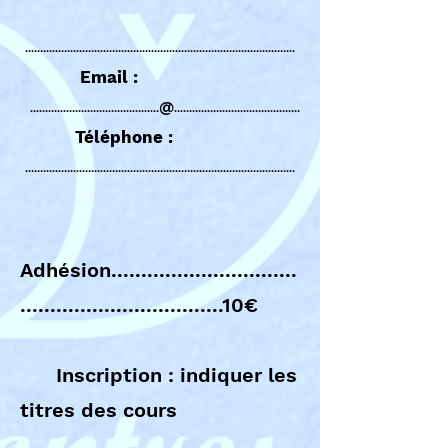
.............................................
...........................................
..
Email :
@
...........................................
..
........................................
Téléphone :
..........................................................................................
Adhésion...............................
..................................10€
Inscription : indiquer les
titres des cours