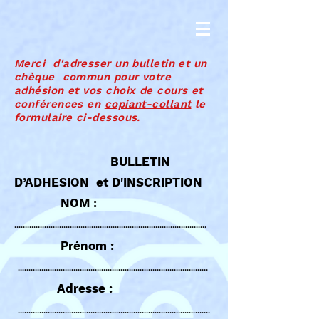
Merci d'adresser un bulletin et un
chèque commun pour votre
adhésion et vos choix de cours et
conférences en
copiant-collant
le
formulaire ci-dessous.
BULLETIN
D’ADHESION et D'INSCRIPTION
NOM :
.............................................
...........................................
..
Prénom :
.............................................
...........................................
.
Adresse :
.............................................
...........................................
..